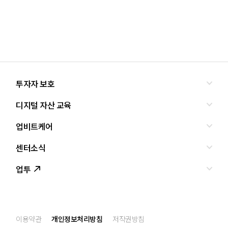
투자자 보호
디지털 자산 교육
올바른 투자란?
투자사기 유형과 예방
업비트케어
교육
피해사례
조사·연구
센터소식
서비스안내
업비트 보호조치
셀럽의조언
서비스신청
업투
인사말
설립경과
CI
공지사항
이용약관
개인정보처리방침
저작권방침