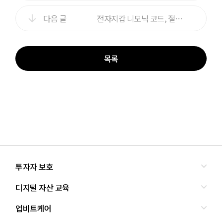
다음 글
전자지갑 니모닉 코드, 절대 알려주면 안되는 이유
목록
투자자 보호
디지털 자산 교육
올바른 투자란?
투자사기 유형과 예방
업비트케어
교육
피해사례