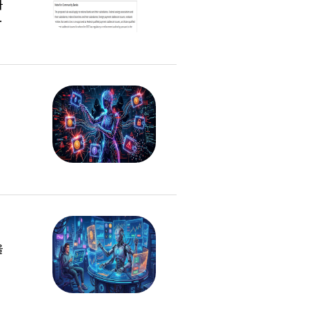
자
미
는
을