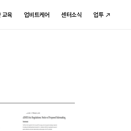
 교육
업비트케어
센터소식
업투
던