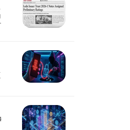
서
드
이
를