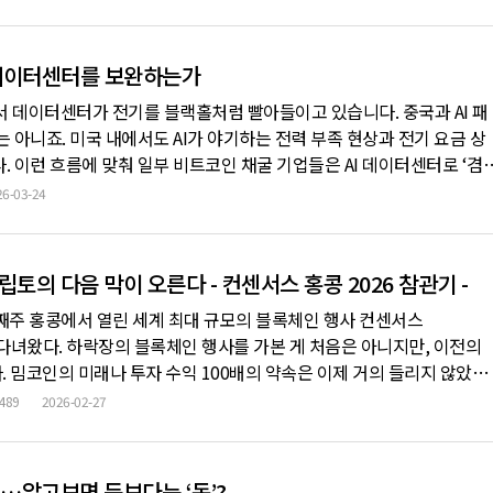
구나 할 수 있다는 분위기가 형성되고 있다. 그런데 이상한 점이 하나 있
 데이터센터를 보완하는가
면서 데이터센터가 전기를 블랙홀처럼 빨아들이고 있습니다. 중국과 AI 패
 아니죠. 미국 내에서도 AI가 야기하는 전력 부족 현상과 전기 요금 상
 이런 흐름에 맞춰 일부 비트코인 채굴 기업들은 AI 데이터센터로 ‘겸
달 동안 비트코인 가격이 하락하면서 AI 데이터센터가 더 많은 이익을 창
26-03-24
죠. 이들은 채굴이 매력적인 곳에서는 채굴을 하고, AI 데이터센터 수
토의 다음 막이 오른다 - 컨센서스 홍콩 2026 참관기 -
둘째주 홍콩에서 열린 세계 최대 규모의 블록체인 행사 컨센서스
026)에 다녀왔다. 하락장의 블록체인 행사를 가본 게 처음은 아니지만, 이전의
 밈코인의 미래나 투자 수익 100배의 약속은 이제 거의 들리지 않았다.
원, 홍콩 정부 담당장관, 싱가포르 거래소 전략가 등이었다. 본 행사와 
489
2026-02-27
, 크게 세 가지 흐름이 두드러진다고 여겼다. 실물자산 토큰화(RWA)
…알고보면 득보다는 ‘독’?