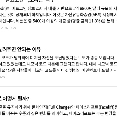
edn)이 비트코인 담보 소비자 대출 기반으로 1억 8800만달러 규모의 자
다는 것이 공개되며 화제입니다. 이것은 자산유동화증권(ABS) 시장에
니다. 레든은 총 5400개 이상의 대출 풀(평균 금리 11.8%)을 통해
사용했습니다. 금리는 안전한 미국 국채 담보 익일물 조달금리(SOFR)
2026-02-27
니다. 통상 전통적인 채권에 0~1% 정도의 위험 프리미엄이 붙는
 알려주면 안되는 이유
 코드가 탈취되어 디지털 자산을 도난당했다는 보도가 종종 보입니다.
하고 있었는데도 니모닉 코드 때문에 그랬다고 합니다. 대체 니모닉 코
요? 많은 사람들이 니모닉 코드를 인터넷 뱅킹의 비밀번호나 포털 사
있습니다. 그러나 디지털 자산의 니모닉 코드는 우리가 일상에서 사용하
2-27
념입니다. 본 콘텐츠는 생성형 AI를 이용하여 제작되었습니다 내 디지
로 어떻게 될까?
 유지하기 위해 풀체인지(Full Change)와 페이스리프트(Facelift)
체를 바꾸는 수준의 깊은 변화를 의미하고, 페이스리프트는 부분 변경을