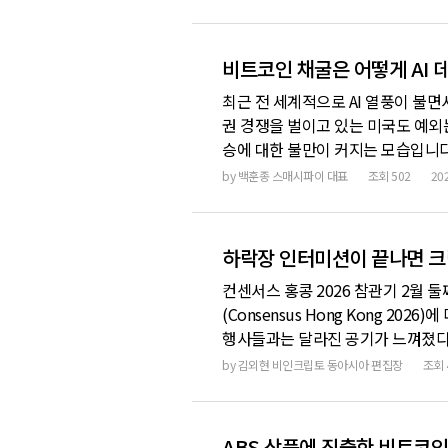
아지고, 바이럴 스레드가 퍼지고, 누
다. AI를
비트코인 채굴은 어떻게 AI
최근 전 세계적으로 AI 열풍이 불
권 경쟁을 벌이고 있는 미국도 예외는
승에 대한 불만이 커지는 모습입니다.
업’을 선언하고 있습니다. 최근 몇 
by
백훈종 스매시파이 대표
조회
502
20
출하는 경우들이 생기고 있다는 것이
가 많
하락장 인터미션이 끝나면 크립
컨센서스 홍콩 2026 참관기 2월 
(Consensus Hong Kong 2
행사들과는 달라진 공기가 느껴졌다.
대신 무대에서 눈에 띈 건 블랙록 임
by
김외현 비인크립토 동아시아 편집장
조회
이드이벤트 및 인터뷰들을 소화하면서
ABS 상품에 진출한 비트코인