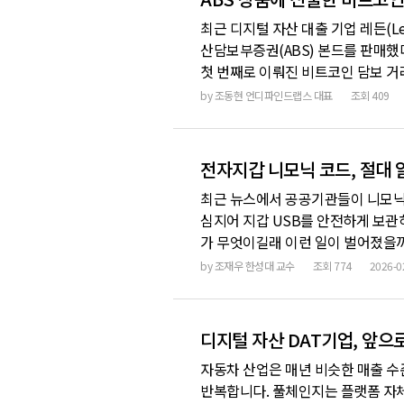
최근 디지털 자산 대출 기업 레든(L
산담보부증권(ABS) 본드를 판매했
첫 번째로 이뤄진 비트코인 담보 거래입
맡겨진 비트코인 4078개를 담보로 
by
조동현 언디파인드랩스 대표
조회
409
대비 연 3.35% 더 높게 책정됐습
전자지갑 니모닉 코드, 절대
최근 뉴스에서 공공기관들이 니모닉
심지어 지갑 USB를 안전하게 보관
가 무엇이길래 이런 일이 벌어졌을까
트의 로그인 정보 정도로 이해하고 
by
조재우 한성대 교수
조회
774
2026-0
는 비밀번호와는 본질적으로 다른 개
털 자산은 어디에 있을까요?
디지털 자산 DAT기업, 앞으
자동차 산업은 매년 비슷한 매출 수준을
반복합니다. 풀체인지는 플랫폼 자