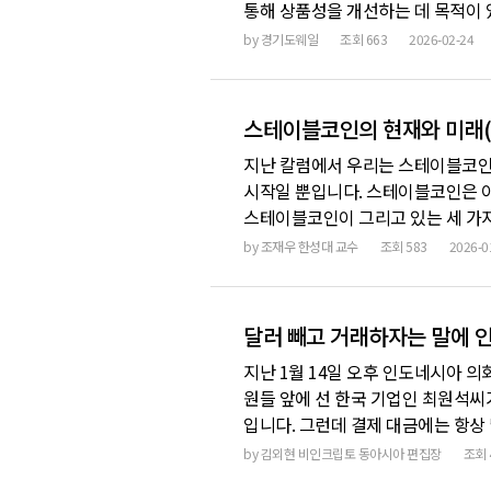
통해 상품성을 개선하는 데 목적이 
다음 페이지로 넘어가곤 합니다. 지난해
by
경기도웨일
조회
663
2026-02-24
Treasury) 기업들 사이에서도 이
스테이블코인의 현재와 미래(
지난 칼럼에서 우리는 스테이블코인
시작일 뿐입니다. 스테이블코인은 
스테이블코인이 그리고 있는 세 가
디지털 자산을 더 많은 사람들이 사
by
조재우 한성대 교수
조회
583
2026-0
거대한 금융 시스템의 운영체제(OS)
하여 제작되었습니다
달러 빼고 거래하자는 말에 
지난 1월 14일 오후 인도네시아 의
원들 앞에 선 한국 기업인 최원석씨
입니다. 그런데 결제 대금에는 항상
것은 달러 없이 루피아 스테이블코인
by
김외현 비인크립토 동아시아 편집장
조회
이 그 즉시 모두 박수를 치며 환호