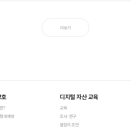
더보기
보호
디지털 자산 교육
란?
교육
유형과예방
조사·연구
셀럽의 조언