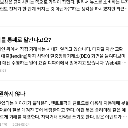
보상은 금지시키는 쪽으로 가닥이 잡혔다. 멀리서 뉴스를 소비하는 투
립토 전체가 한 단계 커지는 것 아닌가?”하는 생각을 하시겠지만 최근 
, 현실은 조금 다르다. 이번 제도화는 크립토 전체를 한꺼번에 띄워주
 유리한 구조를 만드는 법안에 더 가깝다. 특히 대형 발행사, 결제·
키를 통째로 맡긴다고요?
체인 위에서 직접 거래하는 시대가 열리고 있습니다. 디지털 자산 교환
, 대출(lending)까지 사람이 탈중앙화거래소(DEX) 화면을 들여다보며
가 대신 수행하는 일이 요즘 디파이에서 벌어지고 있습니다. Web4를 표
이션(Automaton) 같은 프로젝트는 에이전트가 스스로 지갑을 만들고
3-27
는 것이 특징입니다. 엘리자(Eliza)OS나 솔라나 에이전트 키트(S
 권하지 않나
 벌었다는 이야기가 들려온다. 앤트로픽의 클로드를 이용해 자동매매 봇
확률이 잘못 매겨진 곳에 베팅한다고 한다. 이런 봇은 폴리마켓 같은 예
빠르게 거래를 체결한다. 차익거래 전략을 쓰기도 한다. 같은 이벤트가 플
 쪽에서 사고 비싼 쪽에서 팔아 스프레드를 챙긴다. 튜토리얼 영상이 쏟
1470
2026-03-24