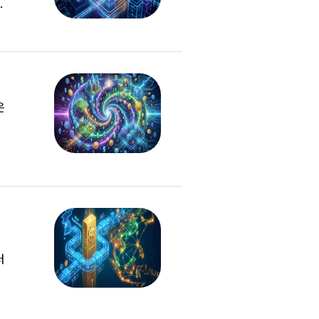
은
는
러
는
들