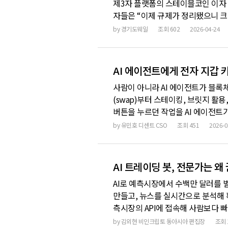
제3자 플랫폼의 스테이블코인 이자 
자들은 “이제 규제가 정리됐으니 크
국의 스테이블코인 규제 방향을 보면
by
경기도웨일
조회
602
2026-04-24
법안이라기보다는 몇몇 플레이어에게만
커스터디
AI 에이전트에게 전자 지갑 
사람이 아니라 AI 에이전트가 블록
(swap)부터 스테이킹, 브릿지 활용
버튼을 누르던 작업을 AI 에이전트
방하는 콘웨이(Conway)의 오토메
by
유민호 디센트 CSO
조회
451
2026-0
수익을 내고 자식 에이전트까지 복제하
AI 트레이딩 봇, 전문가는 왜
AI로 예측시장에서 수백만 달러를
만들고, 뉴스를 실시간으로 분석해 
측시장의 API에 접속해 사람보다 
랫폼마다 다른 확률로 거래되면, 싼
by
김외현 비인크립토 동아시아 편집장
조회