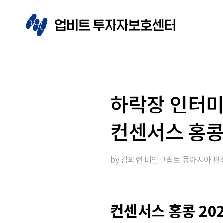
하락장 인터미
컨센서스 홍콩 
by
김외현 비인크립토 동아시아 편
컨센서스 홍콩 20