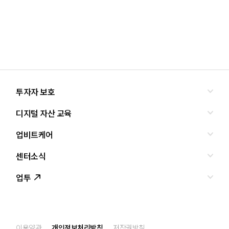
투자자 보호
디지털 자산 교육
올바른 투자란?
투자사기 유형과 예방
업비트케어
교육
피해사례
조사·연구
센터소식
서비스안내
업비트 보호조치
셀럽의조언
서비스신청
업투
인사말
설립경과
CI
공지사항
이용약관
개인정보처리방침
저작권방침