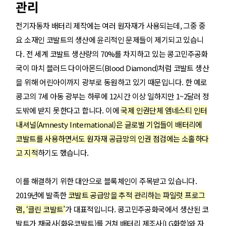
관리
전기자동차 배터리 제작에는 여러 원자재가 사용되는데, 그중 중
요 소재인 코발트의 생산에 윤리적인 문제들이 제기되고 있습니
다. 전 세계 코발트 생산량의 70%를 차지하고 있는 콩고민주공화
국이 마치 블러드 다이아몬드(Blood Diamond)처럼 코발트 생산
을 위해 어린아이까지 광부로 동원하고 있기 때문입니다. 한 예로
콩고의 7세 아동 광부는 하루에 12시간 이상 일하지만 1~2달러 정
도밖에 받지 못한다고 합니다. 이에
국제 인권단체 앰네스티 인터
내셔널(Amnesty International)은 글로벌 기업들이 배터리에
코발트를 사용하면서도 원자재 공급망의 인권 점검에는 소홀하다
고 지적
하기도 했습니다.
이를 해결하기 위한 대안으로 블록체인이 주목받고 있습니다.
2019년에 발족한
코발트 공급망을 추적 관리하는 파일럿 프로그
램, ‘클린 코발트’
가 대표적입니다. 콩고민주공화국에서 생산된 코
발트가 채굴사(화유코발트)를 거쳐 배터리 제조사(LG화학)와 자