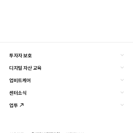
투자자 보호
디지털 자산 교육
올바른 투자란?
투자사기 유형과 예방
업비트케어
교육
피해사례
조사·연구
센터소식
서비스안내
업비트 보호조치
셀럽의조언
서비스신청
업투
인사말
설립경과
CI