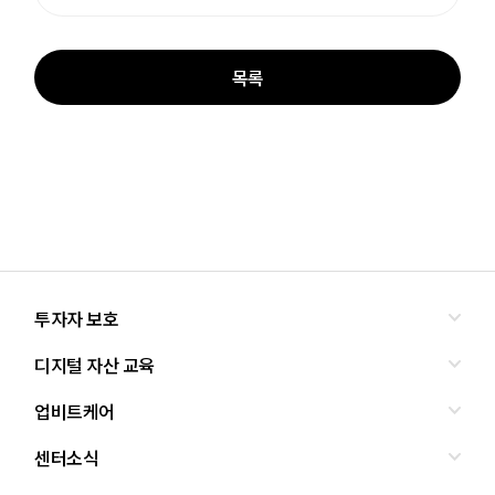
목록
투자자 보호
디지털 자산 교육
올바른 투자란?
투자사기 유형과 예방
업비트케어
교육
피해사례
조사·연구
센터소식
서비스안내
업비트 보호조치
셀럽의조언