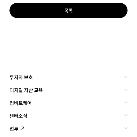
목록
투자자 보호
디지털 자산 교육
올바른 투자란?
투자사기 유형과 예방
업비트케어
교육
피해사례
조사·연구
센터소식
서비스안내
업비트 보호조치
셀럽의조언
서비스신청
업투
인사말