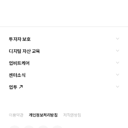
투자자 보호
디지털 자산 교육
올바른 투자란?
투자사기 유형과 예방
업비트케어
교육
피해사례
조사·연구
센터소식
서비스안내
업비트 보호조치
셀럽의조언
서비스신청
업투
인사말
설립경과
CI
공지사항
이용약관
개인정보처리방침
저작권방침
찾아오는 길