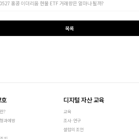
40527 홍콩 이더리움 현물 ETF 거래량은 얼마나 될까?
목록
보호
디지털 자산 교육
란?
교육
유형과예방
조사·연구
셀럽의 조언
호조치