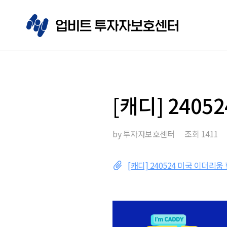
[캐디] 240
by
투자자보호센터
조회
1411
[캐디] 240524 미국 이더리움 