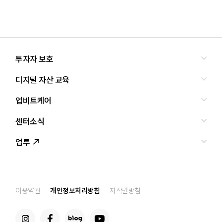
투자자 보호
디지털 자산 교육
올바른 투자란?
투자사기 유형과 예방
업비트케어
교육
피해사례
조사·연구
센터소식
서비스안내
업비트 보호조치
셀럽의조언
서비스신청
업투
인사말
설립경과
CI
공지사항
이용약관
개인정보처리방침
저작권방침
찾아오는 길