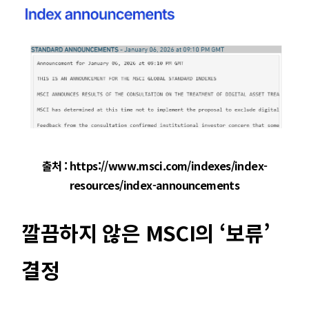
출처 : https://www.msci.com/indexes/index-
resources/index-announcements
깔끔하지 않은 MSCI의 ‘보류’
결정