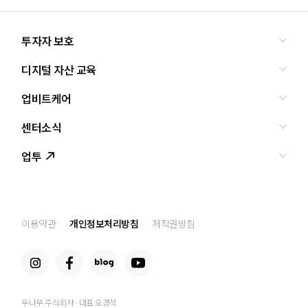
투자자 보호
디지털 자산 교육
올바른 투자란?
투자사기 유형과 예방
업비트케어
교육
피해사례
조사·연구
센터소식
서비스안내
업비트 보호조치
셀럽의조언
서비스신청
업투
인사말
설립경과
CI
공지사항
이용약관
개인정보처리방침
저작권방침
찾아오는 길
두나무 주식회사 · 대표 오경석