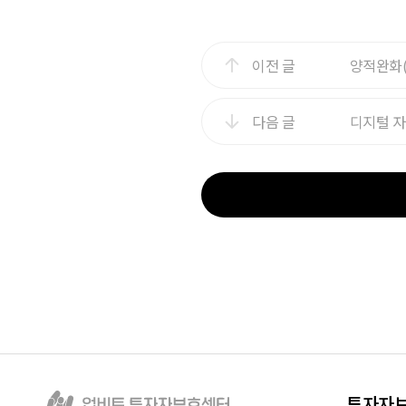
이전 글
양적완화(
다음 글
디지털 자
투자자