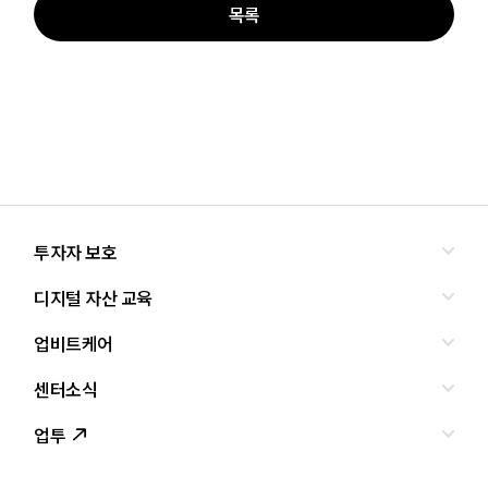
목록
투자자 보호
디지털 자산 교육
올바른 투자란?
투자사기 유형과 예방
업비트케어
교육
피해사례
조사·연구
센터소식
서비스안내
업비트 보호조치
셀럽의조언
서비스신청
업투
인사말
설립경과