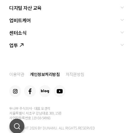
디지털 자산 교육
올바른 투자란?
투자사기 유형과 예방
업비트케어
교육
피해사례
조사·연구
센터소식
서비스안내
업비트 보호조치
셀럽의조언
서비스신청
업투
인사말
설립경과
CI
공지사항
이용약관
개인정보처리방침
저작권방침
찾아오는 길
두나무 주식회사 · 대표 오경석
서울특별시 서초구 강남대로 369, 15층
사업자등록번호 119-86-54968
COPYRIGHT 2026 BY DUNAMU. ALL RIGHTS RESERVED