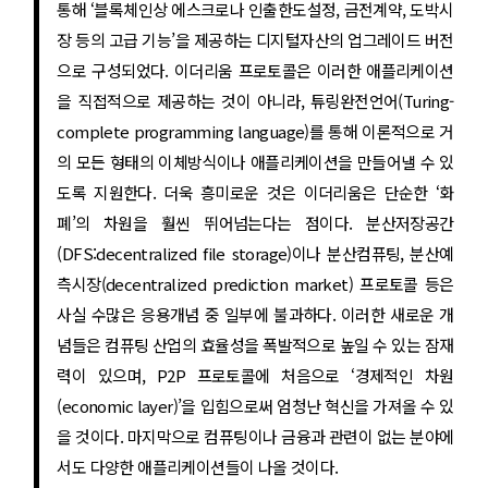
통해 ‘블록체인상 에스크로나 인출한도설정, 금전계약, 도박시
장 등의 고급 기능’을 제공하는 디지털자산의 업그레이드 버전
으로 구성되었다. 이더리움 프로토콜은 이러한 애플리케이션
을 직접적으로 제공하는 것이 아니라, 튜링완전언어(Turing-
complete programming language)를 통해 이론적으로 거
의 모든 형태의 이체방식이나 애플리케이션을 만들어낼 수 있
도록 지원한다. 더욱 흥미로운 것은 이더리움은 단순한 ‘화
폐’의 차원을 훨씬 뛰어넘는다는 점이다. 분산저장공간
(DFS:decentralized file storage)이나 분산컴퓨팅, 분산예
측시장(decentralized prediction market) 프로토콜 등은
사실 수많은 응용개념 중 일부에 불과하다. 이러한 새로운 개
념들은 컴퓨팅 산업의 효율성을 폭발적으로 높일 수 있는 잠재
력이 있으며, P2P 프로토콜에 처음으로 ‘경제적인 차원
(economic layer)’을 입힘으로써 엄청난 혁신을 가져올 수 있
을 것이다. 마지막으로 컴퓨팅이나 금융과 관련이 없는 분야에
서도 다양한 애플리케이션들이 나올 것이다.