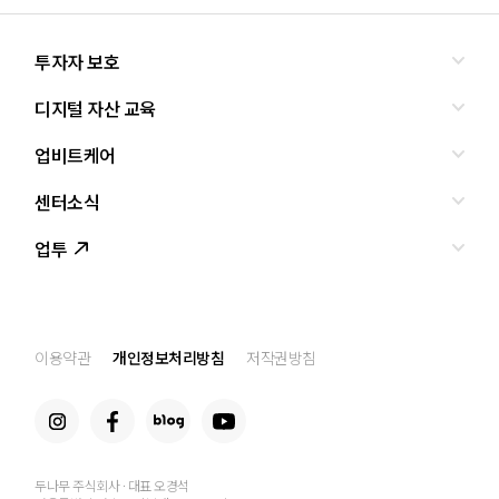
투자자 보호
디지털 자산 교육
올바른 투자란?
투자사기 유형과 예방
업비트케어
교육
피해사례
조사·연구
센터소식
서비스안내
업비트 보호조치
셀럽의조언
서비스신청
업투
인사말
설립경과
CI
공지사항
이용약관
개인정보처리방침
저작권방침
찾아오는 길
두나무 주식회사 · 대표 오경석