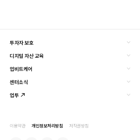
투자자 보호
디지털 자산 교육
올바른 투자란?
투자사기 유형과 예방
업비트케어
교육
피해사례
조사·연구
센터소식
서비스안내
업비트 보호조치
셀럽의조언
서비스신청
업투
인사말
설립경과
CI
공지사항
이용약관
개인정보처리방침
저작권방침
찾아오는 길