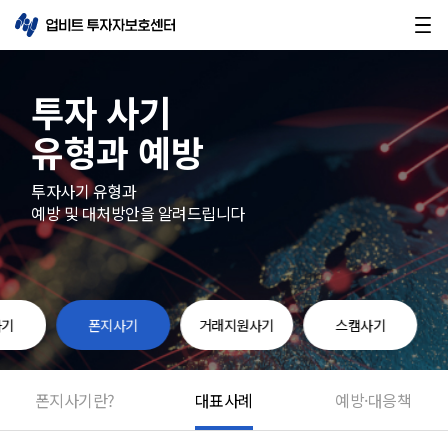
투자 사기
유형과 예방
투자사기 유형과
예방 및 대처방안을 알려드립니다
사기
폰지사기
거래지원사기
스캠사기
폰지사기
란?
대표사례
예방·대응책